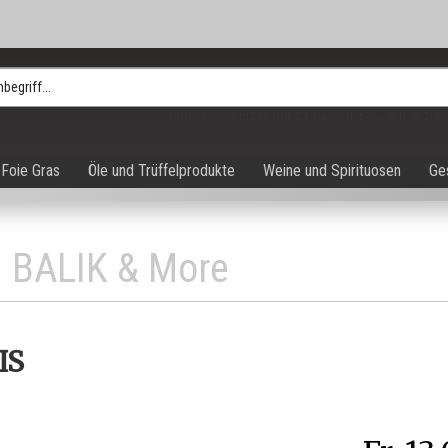
Drücken Sie Enter, um zu suchen, ESC, um abzub
Foie Gras
Öle und Trüffelprodukte
Weine und Spirituosen
Ge
BALIK & More
IS