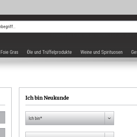
Drücken Sie Enter, um zu suchen, ESC, um abzub
Foie Gras
Öle und Trüffelprodukte
Weine und Spirituosen
Ge
Ich bin Neukunde