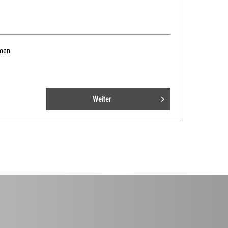
men.
Weiter