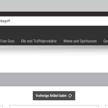
Drücken Sie Enter, um zu suchen, ESC, um abzub
Foie Gras
Öle und Trüffelprodukte
Weine und Spirituosen
Ge
Vorherige Artikel laden