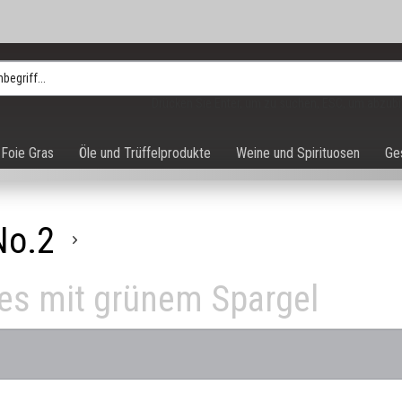
Drücken Sie Enter, um zu suchen, ESC, um abzub
Foie Gras
Öle und Trüffelprodukte
Weine und Spirituosen
Ge
No.2
mes mit grünem Spargel