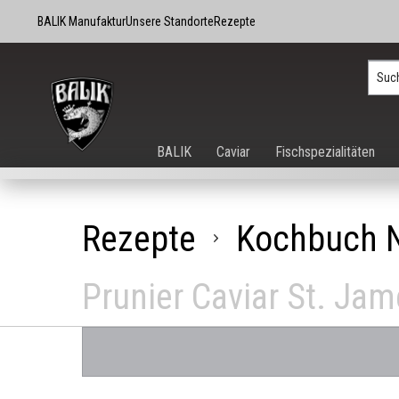
BALIK Manufaktur
Unsere Standorte
Rezepte
BALIK
Caviar
Fischspezialitäten
Rezepte
Kochbuch 
Prunier Caviar St. Ja