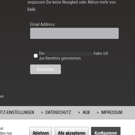
verpassen Sie keine Neuigkeit oder Aktion mehr von
Balik.
Email Address
Die
Datenschutzbestimmungen
habe ich
zur Kenntnis genommen.
ben
TZ-EINSTELLUNGEN
DATENSCHUTZ
AGB
IMPRESSUM
ei
den nur
Ablehnen
Alle akzeptieren
Konfigurieren