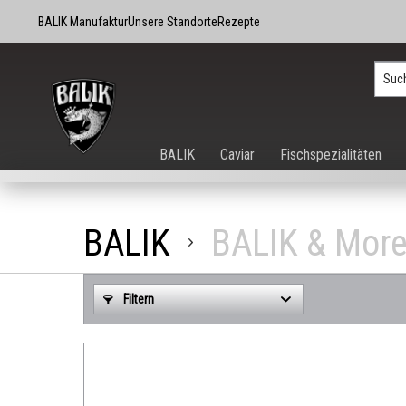
BALIK Manufaktur
Unsere Standorte
Rezepte
BALIK
Caviar
Fischspezialitäten
BALIK
BALIK & Mor
Filtern