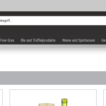
Drücken Sie Enter, um zu suchen, ESC, um abzub
Foie Gras
Öle und Trüffelprodukte
Weine und Spirituosen
Ge
e